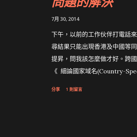
問題的解決
7月 30, 2014
下午，以前的工作伙伴打電話來
尋結果只能出現香港及中國等同
提昇，問我該怎麼做才好。跨國
《 細論國家域名(Country-Speci
是.com.tw？ 》 一文中有
分享
1 則留言
特定國家域名(ccltd)的配置
連結及流量策略建立 而其中『
Google 及 Bing 的網
不是跨國網站，其實我也都建議你要