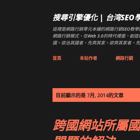
搜尋引擎優化 | 台湾SEO學院 
這裡是網路行銷零元本鋪的網路行銷SEO教學園地
網路行銷模式，在Web 3.0的時代裡面，
國。欲治其國者，先齊其家。欲齊其家者，先
首頁
本站作者
網路行銷
發
目前顯示的是 7月, 2014的文章
表
跨國網站所屬國
文
章