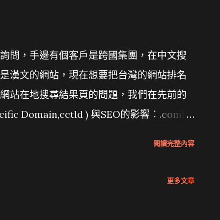
詢問，手邊有個客戶是跨國集團，在中文搜
是漢文的網站，現在想要把台灣的網站排名
網站在地搜尋結果頁的問題，我們在先前的
fic Domain,cctld ) 與SEO的影響：.com還
提過，一個特定國家的seo，要做的工作可以有：
閱讀完整內容
 主機放在該地 網站管理員工具地理定位設定 該地
網站管理員工具地理定位設定』，現在
更多文章
站管理員工具裡面，都有比較明確的功能指引。即使你
去指定之。 而其中，Google 也對 國際