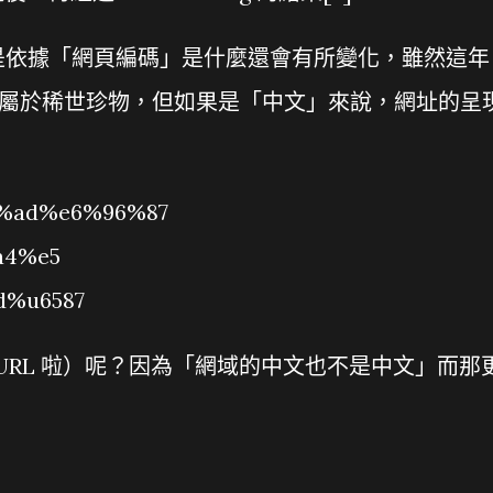
的解碼，是依據「網頁編碼」是什麼還會有所變化，雖然這年
 的網頁已經屬於稀世珍物，但如果是「中文」來說，網址的呈
%ad%e6%96%87
a4%e5
d%u6587
說 URL 啦）呢？因為「網域的中文也不是中文」而那