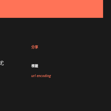
分享
尤
標籤
url encoding