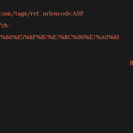
.com/tags/ref_urlencode.ASP
/zh-
8%86%E5%8F%B7%E7%BC%96%E7%A0%81