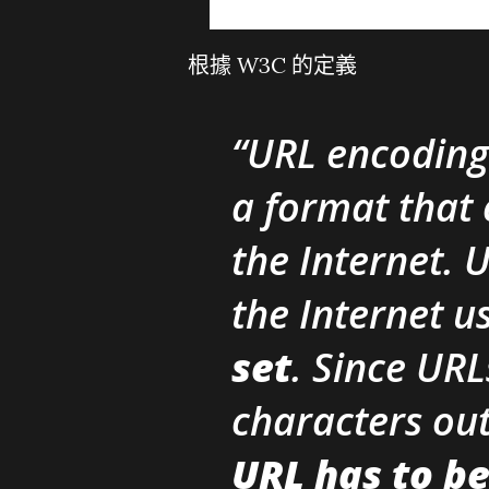
根據 W3C 的定義
URL encoding 
a format that 
the Internet. 
the Internet u
set
. Since URL
characters out
URL has to be