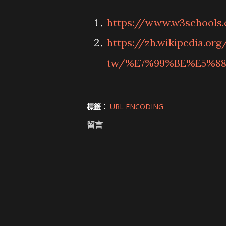
https://www.w3schools
https://zh.wikipedia.org
tw/%E7%99%BE%E5%8
標籤：
URL ENCODING
留言