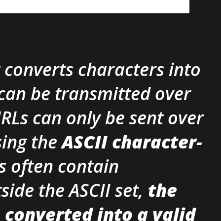
converts characters into
can be transmitted over
URLs can only be sent over
sing the
ASCII character-
s often contain
side the ASCII set,
the
 converted into a valid