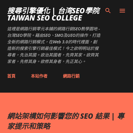
跳到主要內容
搜尋引擎優化 | 台湾SEO學院
TAIWAN SEO COLLEGE
這裡是網路行銷零元本鋪的網路行銷SEO教學園地 -
台灣SEO學院。藉由SEO、SMO及UEO的操作，打造
全新的網路行銷模式，在Web 3.0的時代裡面，創
造新的搜索引擎行銷最佳模式！今之欲明明站於搜
尋者，先治其國。欲治其國者，先齊其家。欲齊其
家者，先修其身。欲修其身者，先正其心。
首頁
本站作者
網路行銷
網站架構如何影響您的 SEO 結果 | 專
家提示和策略