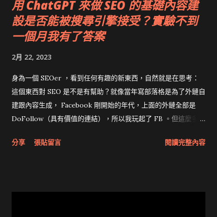
用 ChatGPT 來做 SEO 的基礎內容建
設是否能被搜尋引擎接受？實驗不到
一個月我有了答案
2月 22, 2023
身為一個 SEOer ，看到任何有趣的新東西，自然就是在思考：
這個東西對 SEO 是不是有幫助？就像當年寫部落格是為了外鏈自
建跟內容生成， Facebook 剛開始的年代，上面的外鏈全部是
DoFollow（具有價值的連結），所以我玩起了 FB 。但這麼多年
來， ChatGPT 真的是我花最大量心思去投入的工具，因為他對
分享
張貼留言
閱讀完整內容
我的 SEO 策略真的太有幫助了，但這些想法都是假設，於是我自
己展開了實驗。我利用 ChatGPT 以及其他延伸的工具來產出
「相對可能沒那麼 100% 專業，但應該有 80 分水準以上，適合
普羅大眾觀看」的內容，大概步驟如下：